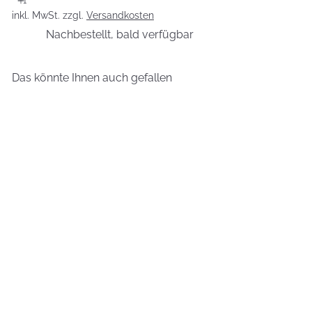
inkl. MwSt. zzgl.
Versandkosten
Nachbestellt, bald verfügbar
Das könnte Ihnen auch gefallen
NACHBESTELLT, BALD VERFÜGBAR
Energie Augen Fluid - mit
Hyaluron
36,95 €
246,33 €/100 ml