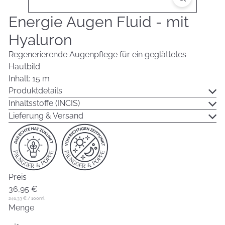
Energie Augen Fluid - mit
Hyaluron
Regenerierende Augenpflege für ein geglättetes
Hautbild
Inhalt: 15 m
Produktdetails
Inhaltsstoffe (INCIS)
Lieferung & Versand
Preis
Normaler
36,95 €
Preis
246,33 €
/
100ml
Menge