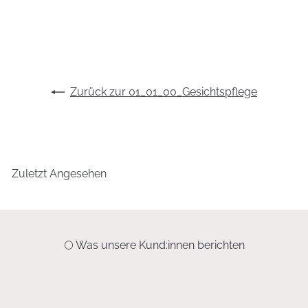
Zurück zur 01_01_00_Gesichtspflege
Zuletzt Angesehen
🌕 Was unsere Kund:innen berichten
„Danke für die Beantwortung meiner Fragen. Seit wir bei unseren