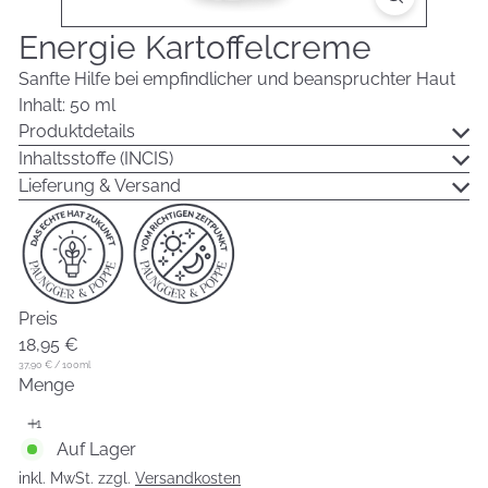
Energie Kartoffelcreme
Sanfte Hilfe bei empfindlicher und beanspruchter Haut
Inhalt: 50 ml
Produktdetails
Inhaltsstoffe (INCIS)
Lieferung & Versand
Preis
Normaler
18,95 €
Preis
37,90 €
/
100ml
Menge
Auf Lager
inkl. MwSt. zzgl.
Versandkosten