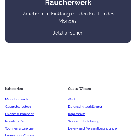
Räucherwerk
Räuchern im Einklang mit den Kräften des
Mondes.
Jetzt ansehen
Kategorien
Gut zu Wissen
Mondkosmetik
AGB
Gesundes Leben
Datenschutzerklärung
Bücher & Kalender
Impressum
Rituale & Düfte
Widerrufsbelehrung
Wohnen & Energie
Liefer- und Versandbedingungen
Lebendiger Garten