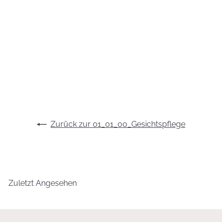
Energie Männer
Rasierbalsam
17,95 €
35,90 €/100 ml
Zurück zur 01_01_00_Gesichtspflege
Zuletzt Angesehen