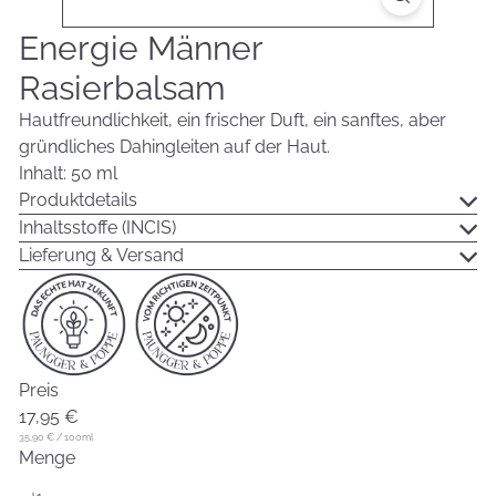
Energie Männer
Rasierbalsam
Hautfreundlichkeit, ein frischer Duft, ein sanftes, aber
gründliches Dahingleiten auf der Haut.
Inhalt: 50 ml
Produktdetails
Inhaltsstoffe (INCIS)
Lieferung & Versand
Preis
Normaler
17,95 €
Preis
35,90 €
/
100ml
Menge