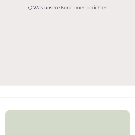
🌕 Was unsere Kund:innen berichten
„Danke für die Beantwortung meiner Fragen. Seit wir bei unseren
Aufforstungsprojekten mit eurem Buch ‚La Influencia de la Luna‘ arbeiten,
hat sich der Anteil der Ausfälle fast auf null verringert. Alles ist wunderbar
angewachsen!“
Maria
La Paz / Bolivien