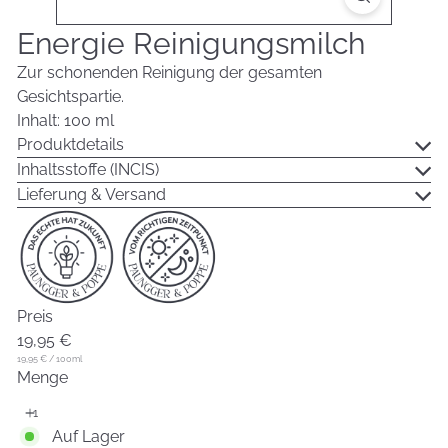
Energie Reinigungsmilch
Zur schonenden Reinigung der gesamten
Gesichtspartie.
Inhalt: 100 ml
Produktdetails
Inhaltsstoffe (INCIS)
Lieferung & Versand
Preis
Normaler
19,95 €
Preis
19,95 €
/
100ml
Menge
Auf Lager