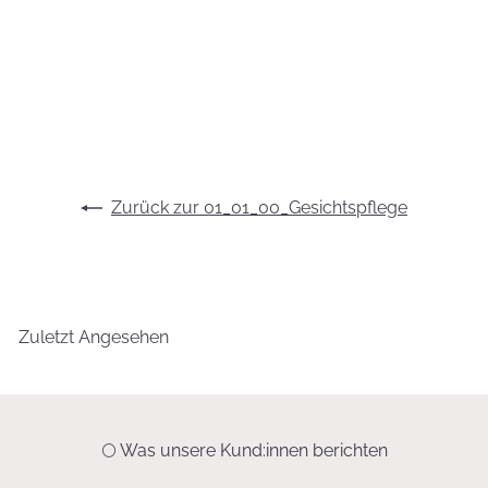
Energie Reinigungsmilch
19,95 €
19,95 €/100 ml
Zurück zur 01_01_00_Gesichtspflege
Zuletzt Angesehen
🌕 Was unsere Kund:innen berichten