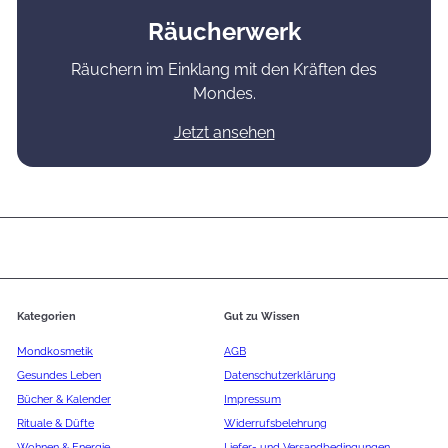
Räucherwerk
Räuchern im Einklang mit den Kräften des
Mondes.
Jetzt ansehen
Kategorien
Gut zu Wissen
Mondkosmetik
AGB
Gesundes Leben
Datenschutzerklärung
Bücher & Kalender
Impressum
Rituale & Düfte
Widerrufsbelehrung
Wohnen & Energie
Liefer- und Versandbedingungen