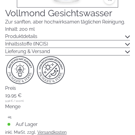
Vollmond Gesichtswasser
Zur sanften, aber hochwirksamen täglichen Reinigung.
Inhalt: 200 ml
Produktdetails
Inhaltsstoffe (INCIS)
Lieferung & Versand
Preis
Normaler
19,95 €
Preis
9,98 €
/
100ml
Menge
Auf Lager
inkl. MwSt. zzgl.
Versandkosten