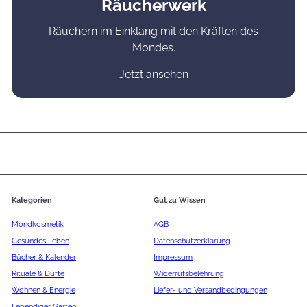
Räucherwerk
Räuchern im Einklang mit den Kräften des
Mondes.
Jetzt ansehen
Kategorien
Gut zu Wissen
Mondkosmetik
AGB
Gesundes Leben
Datenschutzerklärung
Bücher & Kalender
Impressum
Rituale & Düfte
Widerrufsbelehrung
Wohnen & Energie
Liefer- und Versandbedingungen
Lebendiger Garten