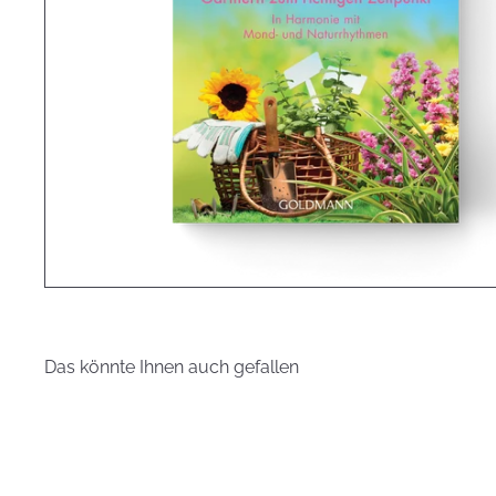
Das könnte Ihnen auch gefallen
S
c
h