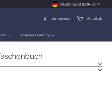
Währung
Deutschland (EUR €)
Kundenkonto
Warenkorb
arten
Analysen & Beratung
 Taschenbuch