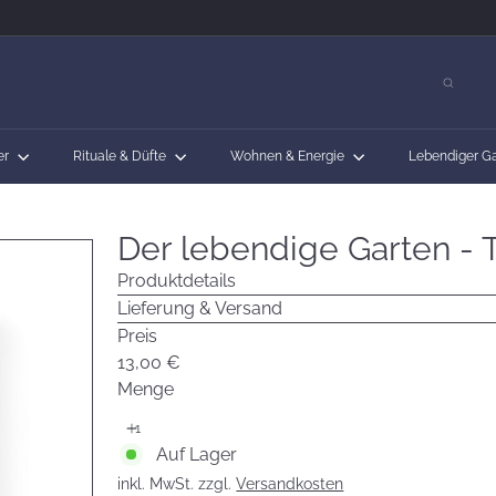
☾
er
Rituale & Düfte
Wohnen & Energie
Lebendiger G
Der lebendige Garten -
Produktdetails
Lieferung & Versand
Preis
Normaler
13,00 €
Preis
Menge
Auf Lager
inkl. MwSt. zzgl.
Versandkosten