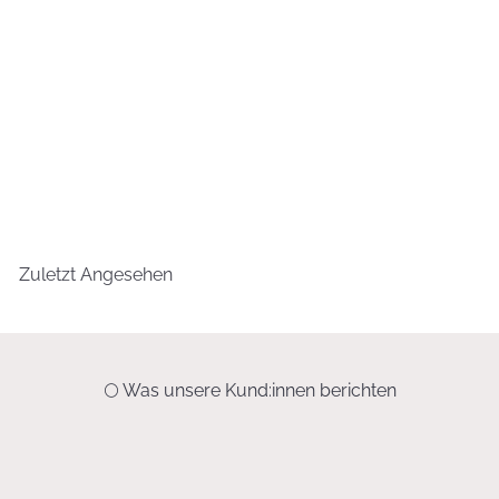
NACHBESTELLT, BALD VERFÜGBAR
Schneidbrett aus Olivenholz
25,90 €
Zuletzt Angesehen
🌕 Was unsere Kund:innen berichten
„Danke für die Beantwortung meiner Fragen. Seit wir bei unseren
Aufforstungsprojekten mit eurem Buch ‚La Influencia de la Luna‘ arbeiten,