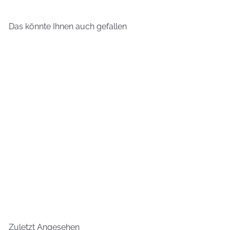
Das könnte Ihnen auch gefallen
NACHBESTELLT, BALD VERFÜGBAR
Vollmond Nachtcreme
39,95 €
79,90 €/100 ml
Zuletzt Angesehen