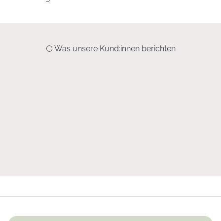
🌕 Was unsere Kund:innen berichten
„Danke für die Beantwortung meiner Fragen. Seit wir bei unseren
Aufforstungsprojekten mit eurem Buch ‚La Influencia de la Luna‘ arbeiten,
hat sich der Anteil der Ausfälle fast auf null verringert. Alles ist wunderbar
angewachsen!“
Maria
La Paz / Bolivien