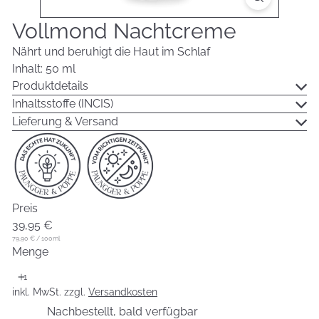
Vollmond Nachtcreme
Nährt und beruhigt die Haut im Schlaf
Inhalt: 50 ml
Produktdetails
Inhaltsstoffe (INCIS)
Lieferung & Versand
Preis
Normaler
39,95 €
Preis
79,90 €
/
100ml
Menge
inkl. MwSt. zzgl.
Versandkosten
Nachbestellt, bald verfügbar